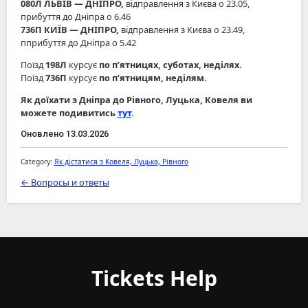
080Л ЛЬВІВ ― ДНІПРО,
відправлення з Києва о 23.05,
прибуття до Дніпра о 6.46
736П КИЇВ ― ДНІПРО,
відправлення з Києва о 23.49,
пприбуття до Дніпра о 5.42
Поїзд
198Л
курсує
по п’ятницях, суботах, неділях.
Поїзд
736П
курсує
по п’ятницям, неділям.
Як доїхати з Дніпра до Рівного, Луцька, Ковеля ви
можете подивитись
тут
.
Оновлено 13.03.2026
Category:
Як дістатися з Ковеля, Луцька, Рівного
← Вопросы и ответы
Tickets Help