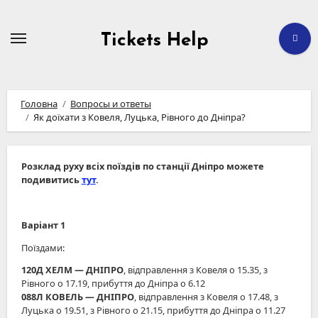
Перейти
до
вмісту
Tickets Help
Головна
Вопросы и ответы
Як доїхати з Ковеля, Луцька, Рівного до Дніпра?
Розклад руху всіх поїздів по станції Дніпро можете
подивитись
тут
.
Варіант 1
Поїздами:
120Д ХЕЛМ ― ДНІПРО
, відправлення з Ковеля о 15.35, з
Рівного о 17.19, прибуття до Дніпра о 6.12
088Л КОВЕЛЬ ― ДНІПРО
, відправлення з Ковеля о 17.48, з
Луцька о 19.51, з Рівного о 21.15, прибуття до Дніпра о 11.27