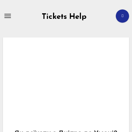
Перейти
до
вмісту
Tickets Help