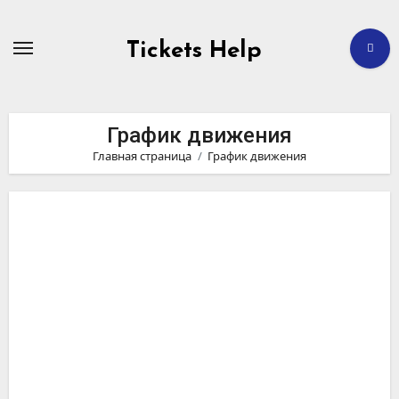
Перейти
к
содержимому
Tickets Help
График движения
Главная страница
График движения