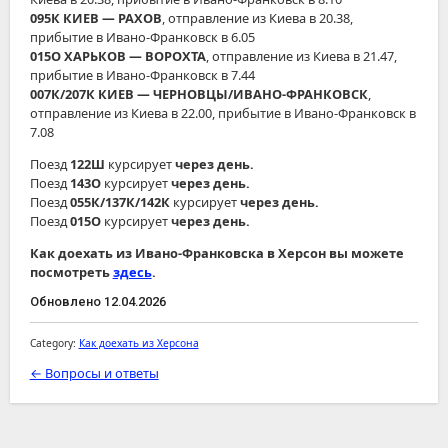
095К КИЕВ ― РАХОВ
, отправление из Киева в 20.38,
прибытие в Ивано-Франковск в 6.05
015О ХАРЬКОВ ― ВОРОХТА
, отправление из Киева в 21.47,
прибытие в Ивано-Франковск в 7.44
007К/207К КИЕВ ― ЧЕРНОВЦЫ/ИВАНО-ФРАНКОВСК
,
отправление из Киева в 22.00, прибытие в Ивано-Франковск в
7.08
Поезд
122Ш
курсирует
через день.
Поезд
143О
курсирует
через день.
Поезд
055К/137К/142К
курсирует
через день.
Поезд
015О
курсирует
через день.
Как доехать из Ивано-Франковска в Херсон вы можете
посмотреть
здесь
.
Обновлено 12.04.2026
Category:
Как доехать из Херсона
← Вопросы и ответы