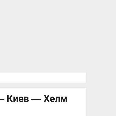
― Киев ― Хелм