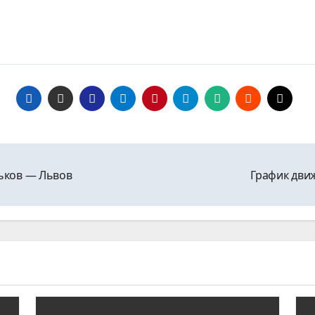
рьков ― Львов
График дви