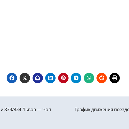
 и 833/834 Львов ― Чоп
График движения поездо